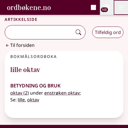
, Bokmålsordboka og N
ordbøkene.no
Nettsi
NB
Men
Gå til hovedinnhold
Tilgjengelighet
Bokmålsordboka og Nynorskordboka
Artikkelside
Tilfeldig ord
Til forsiden
Bokmålsordboka
lille oktav
Betydning og bruk
oktav
(2)
under
enstrøken oktav
;
Se:
lille
,
oktav