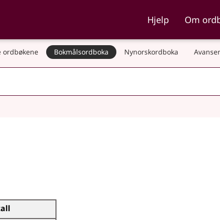
ka og Nynorskordboka
Hjelp
Om ord
 ordbøkene
Bokmålsordboka
Nynorskordboka
Avanser
tall