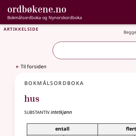
, Bokmålsordbo
ordbøkene.no
Gå til hovedinnhold
Tilgjengelighet
Bokmålsordboka og Nynorskordboka
Artikkelside
Begge
Til forsiden
Bokmålsordboka
hus
substantiv
intetkjønn
Bøyingstabell for dette substantivet
entall
fler