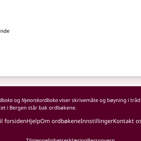
nende
dboka
og
Nynorskordboka
viser skrivemåte og bøyning i tråd
tet i Bergen står bak ordbøkene.
il forsiden
Hjelp
Om ordbøkene
Innstillinger
Kontakt o
Tilgjengelighetserklæring
Personvern