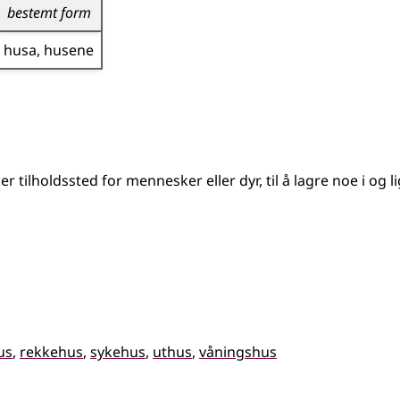
bestemt form
husa
husene
er tilholdssted for mennesker eller dyr, til å lagre noe i og 
us
rekkehus
sykehus
uthus
våningshus