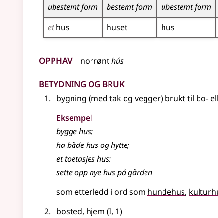
ubestemt form
bestemt form
ubestemt form
et
hus
huset
hus
Opphav
norrønt
hús
Betydning og bruk
bygning (med tak og vegger) brukt til bo- ell
Eksempel
bygge hus
;
ha både
hus
og hytte
;
et toetasjes
hus
;
sette opp nye
hus
på gården
som etterledd i ord som
hundehus
kulturh
1
bosted
,
hjem
(
I
, 1)