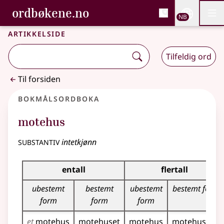
, Bokmålsordboka og N
ordbøkene.no
Nettsi
NB
Men
Gå til hovedinnhold
Tilgjengelighet
Bokmålsordboka og Nynorskordboka
Artikkelside
Tilfeldig ord
Til forsiden
Bokmålsordboka
motehus
substantiv
intetkjønn
Bøyingstabell for dette substantivet
entall
flertall
ubestemt
bestemt
ubestemt
bestemt form
form
form
form
et
motehus
motehuset
motehus
motehusa