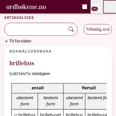
, Bokmålsordboka og N
ordbøkene.no
Nettsi
NB
Men
Gå til hovedinnhold
Tilgjengelighet
Bokmålsordboka og Nynorskordboka
Artikkelside
Tilfeldig ord
Til forsiden
Bokmålsordboka
brillehus
substantiv
intetkjønn
Bøyingstabell for dette substantivet
entall
flertall
ubestemt
bestemt
ubestemt
bestemt form
form
form
form
et
brillehus
brillehuset
brillehus
brillehusa