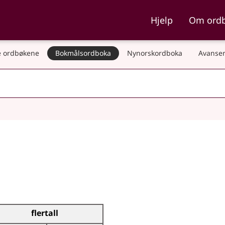
ka og Nynorskordboka
Hjelp
Om ord
 ordbøkene
Bokmålsordboka
Nynorskordboka
Avanser
flertall