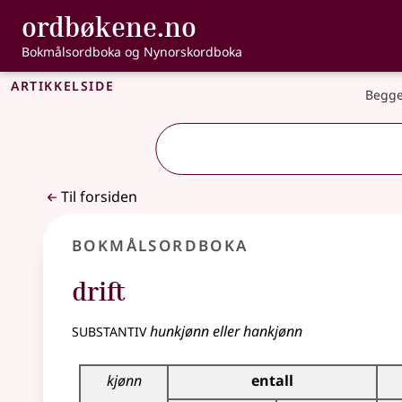
, Bokmålsordbo
ordbøkene.no
Gå til hovedinnhold
Tilgjengelighet
Bokmålsordboka og Nynorskordboka
Artikkelside
Begge
Til forsiden
Bokmålsordboka
drift
substantiv
hunkjønn eller hankjønn
Bøyingstabell for dette substantivet
kjønn
entall