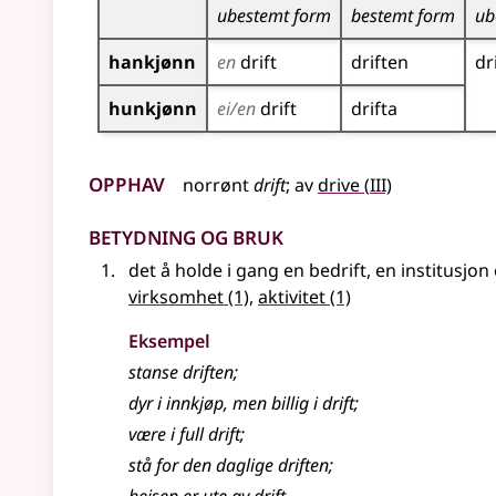
ubestemt form
bestemt form
ub
hankjønn
en
drift
driften
dr
hunkjønn
ei/en
drift
drifta
Opphav
3
norrønt
drift
;
av
drive
(
III)
Betydning og bruk
det å holde i gang en bedrift, en institusjon
virksomhet
(1)
,
aktivitet
(1)
Eksempel
stanse driften
;
dyr i innkjøp, men billig i
drift
;
være i full
drift
;
stå for den daglige
driften
;