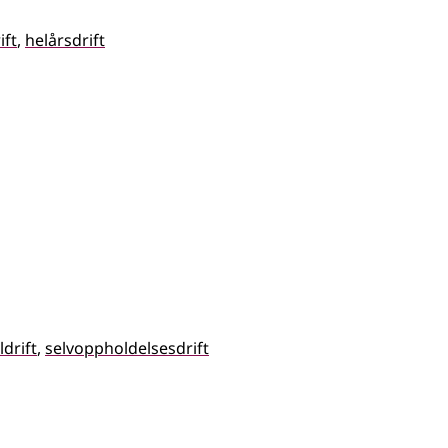
ift
helårsdrift
drift
selvoppholdelsesdrift