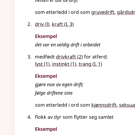
heisen er ute av
drift
som etterledd i ord som
gruvedrift
gårdsdr
1
1
driv
(
I)
,
kraft
(
I
, 3)
Eksempel
det var en veldig drift i arbeidet
medfødt
drivkraft
(2)
for atferd
;
1
lyst
(1)
,
instinkt
(1)
,
trang
(
I
, 1)
Eksempel
gjøre noe av egen
drift
;
følge
driftene
sine
som etterledd i ord som
kjønnsdrift
seksual
flokk av dyr som flytter seg samlet
Eksempel