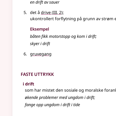
en
drift
av sauer
3
det å
drive
(
III
, 2)
;
ukontrollert forflytning på grunn av strøm e
Eksempel
båten fikk motorstopp og kom i drift
;
skyer i drift
gruvegang
Faste uttrykk
i drift
som har mistet den sosiale og moralske foran
økende problemer med ungdom i drift
;
fange opp ungdom i drift i tide