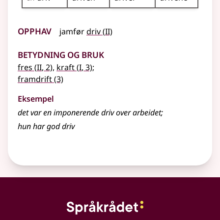
Opphav
2
jamfør
driv
(
II)
Betydning og bruk
2
1
fres
(
II
, 2)
,
kraft
(
I
, 3)
;
framdrift
(3)
Eksempel
det var en imponerende driv over arbeidet
;
hun har god driv