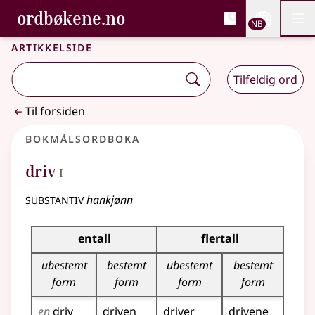
, Bokmålsordboka og N
ordbøkene.no
Nettsi
NB
Men
Gå til hovedinnhold
Tilgjengelighet
Bokmålsordboka og Nynorskordboka
Artikkelside
Tilfeldig ord
Til forsiden
Bokmålsordboka
1
driv
I
substantiv
hankjønn
Bøyingstabell for dette substantivet
entall
flertall
ubestemt
bestemt
ubestemt
bestemt
form
form
form
form
en
driv
driven
driver
drivene