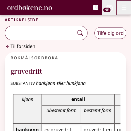
, Bokmålsordboka og N
ordbøkene.no
Nettsi
NB
Men
Gå til hovedinnhold
Tilgjengelighet
Bokmålsordboka og Nynorskordboka
Artikkelside
Tilfeldig ord
Til forsiden
Bokmålsordboka
gruvedrift
substantiv
hankjønn eller hunkjønn
Bøyingstabell for dette substantivet
kjønn
entall
ubestemt form
bestemt form
ubes
fo
hankjønn
en
gruvedrift
gruvedriften
gruved