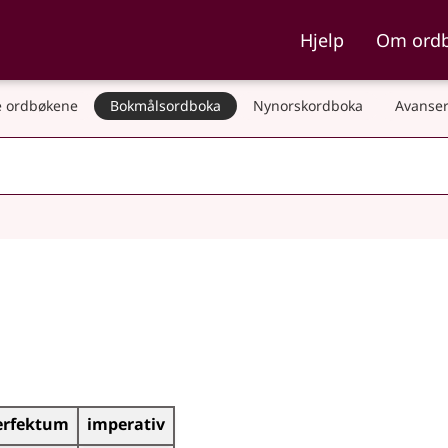
ka og Nynorskordboka
Hjelp
Om ord
 ordbøkene
Bokmålsordboka
Nynorskordboka
Avanser
erfektum
imperativ