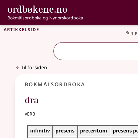
, Bokmålsordbo
ordbøkene.no
Gå til hovedinnhold
Tilgjengelighet
Bokmålsordboka og Nynorskordboka
Artikkelside
Begge
Til forsiden
Bokmålsordboka
dra
verb
Bøyingstabell for dette verbet
infinitiv
presens
preteritum
presens p