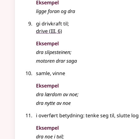
Eksempel
ligge foran og
dra
gi drivkraft til
;
3
drive
(
III
, 6)
Eksempel
dra slipesteinen
;
motoren drar saga
samle, vinne
Eksempel
dra
lærdom av noe
;
dra
nytte av noe
i overført betydning
: tenke seg til, slutte log
Eksempel
dra
noe i tvil
;