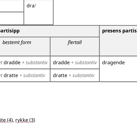
dra
!
)
artisipp
presens partis
bestemt form
flertall
et
dradde
+ substantiv
dradde
+ substantiv
dragende
et
dratte
+ substantiv
dratte
+ substantiv
lite
(4)
,
rykke
(3)