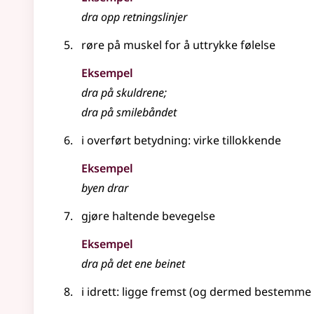
dra
opp retningslinjer
røre på muskel for å uttrykke følelse
Eksempel
dra
på skuldrene
;
dra
på smilebåndet
i overført betydning
: virke tillokkende
Eksempel
byen
drar
gjøre haltende bevegelse
Eksempel
dra
på det ene beinet
i
idrett
: ligge fremst (og dermed bestemme 