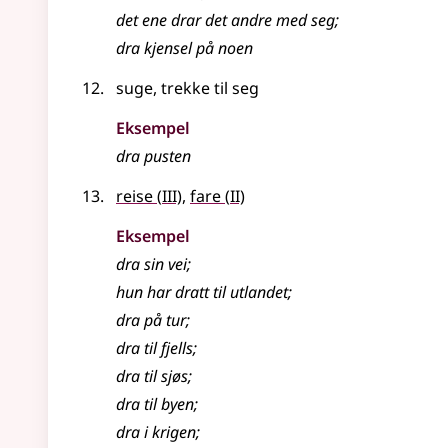
det ene
drar
det andre med seg
;
dra
kjensel på noen
suge, trekke til seg
Eksempel
dra pusten
3
2
reise
(
III)
,
fare
(
II)
Eksempel
dra
sin vei
;
hun har
dratt
til utlandet
;
dra
på tur
;
dra
til fjells
;
dra
til sjøs
;
dra
til byen
;
dra
i krigen
;