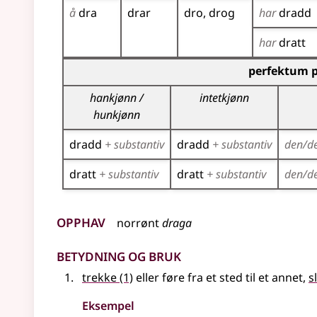
å
dra
drar
dro
drog
har
dradd
har
dratt
Bøyingstabell for dette verbet (partisippformer
perfektum p
hankjønn /
intetkjønn
hunkjønn
dradd
+ substantiv
dradd
+ substantiv
den/d
dratt
+ substantiv
dratt
+ substantiv
den/d
Opphav
norrønt
draga
Betydning og bruk
trekke
(1)
eller føre fra et sted til et annet,
s
Eksempel