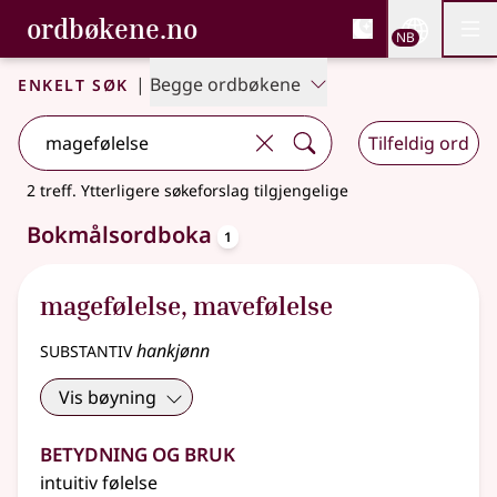
, Bokmålsordboka og N
ordbøkene.no
Nettsi
NB
Men
Gå til hovedinnhold
Tilgjengelighet
Bokmålsordboka og Nynorskordboka
Enkelt søk
|
Begge ordbøkene
Tilfeldig ord
2 treff
.
Ytterligere søkeforslag tilgjengelige
oppslagsord
Bokmålsordboka
1
magefølelse
,
mavefølelse
substantiv
hankjønn
Vis bøyning
Betydning og bruk
intuitiv følelse