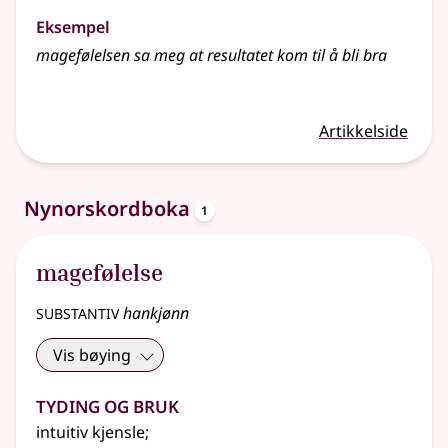
Eksempel
magefølelsen
sa meg at resultatet kom til å bli bra
Artikkelside
oppslagsord
Nynorskordboka
1
magefølelse
substantiv
hankjønn
Vis bøying
Tyding og bruk
intuitiv kjensle
;