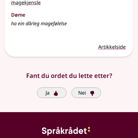
magekjensle
Døme
ha ein dårleg magefølelse
Artikkelside
Fant du ordet du lette etter?
Ja
Nei