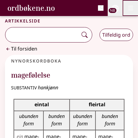
, Bokmålsordboka og N
ordbøkene.no
Nettsi
NB
Men
Gå til hovedinnhold
Tilgjengelighet
Bokmålsordboka og Nynorskordboka
Artikkelside
Tilfeldig ord
Til forsiden
Nynorskordboka
magefølelse
substantiv
hankjønn
Bøyningstabell for dette substantivet
eintal
fleirtal
ubunden
bunden
ubunden
bunden
form
form
form
form
ein
mage­
mage­
mage­
mage­