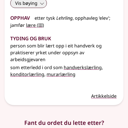
Vis bøying
Opphav
etter
tysk
Lehrling
, opphavleg ‘elev’
;
3
jamfør
lære
(
III)
Tyding og bruk
person som blir lært opp i eit handverk og
praktiserer yrket under oppsyn av
arbeidsgjevaren
som etterledd i ord som
handverkslærling
konditorlærling
murarlærling
Artikkelside
Fant du ordet du lette etter?