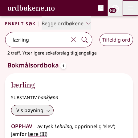
, Bokmålsordboka og N
ordbøkene.no
Nettsi
NB
Men
Gå til hovedinnhold
Tilgjengelighet
Bokmålsordboka og Nynorskordboka
Enkelt søk
|
Begge ordbøkene
Tilfeldig ord
2 treff
.
Ytterligere søkeforslag tilgjengelige
oppslagsord
Bokmålsordboka
1
lærling
substantiv
hankjønn
Vis bøyning
Opphav
av
tysk
Lehrling
, opprinnelig ‘elev’
;
3
jamfør
lære
(
III)