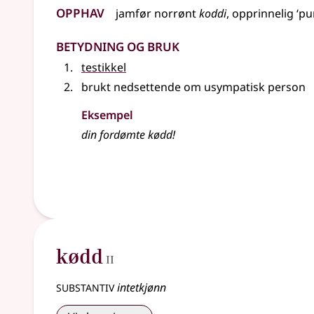
Opphav
jamfør
norrønt
koddi
, opprinnelig ‘pu
Betydning og bruk
testikkel
brukt
nedsettende
om usympatisk person
Eksempel
din fordømte
kødd
!
2
kødd
II
substantiv
intetkjønn