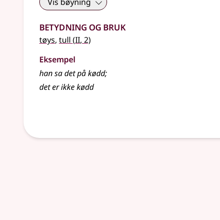
Vis bøyning
Betydning og bruk
2
tøys
,
tull
(
II
, 2)
Eksempel
han sa det på kødd
;
det er ikke kødd