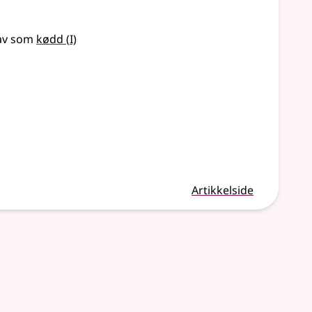
1
av som
kødd
(
I)
Artikkelside