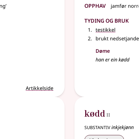
Opphav
ng’
jamfør
norr
Tyding og bruk
testikkel
brukt
nedsetjande
Døme
han er ein kødd
Artikkelside
2
kødd
II
substantiv
inkjekjønn