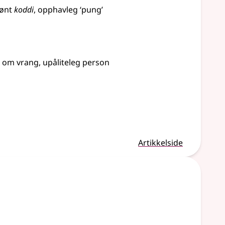
ønt
koddi
, opphavleg ‘pung’
om vrang, upåliteleg person
Artikkelside