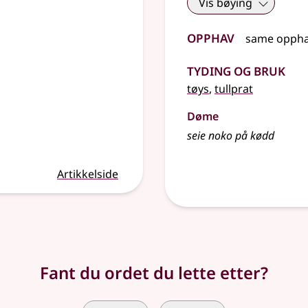
Vis bøying
Opphav
same opph
Tyding og bruk
tøys
,
tullprat
Døme
seie noko på kødd
Artikkelside
Fant du ordet du lette etter?