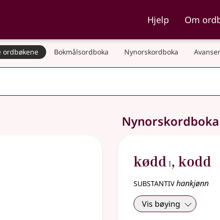
ka og Nynorskordboka
Hjelp
Om ord
 ordbøkene
Bokmålsordboka
Nynorskordboka
Avanser
Nynorskordbok
1
kødd
,
kodd
I
substantiv
hankjønn
Vis bøying