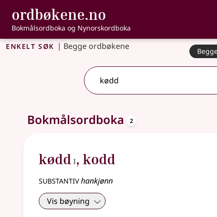
, Bokmålsordbo
ordbøkene.no
Gå til hovedinnhold
Tilgjengelighet
Bokmålsordboka og Nynorskordboka
Enkelt søk
|
Begge ordbøkene
Begge
4 treff
.
Ytterligere søkeforslag tilgjengelige
oppslagsord
Bokmålsordboka
2
1
kødd
,
kodd
I
substantiv
hankjønn
Vis bøyning