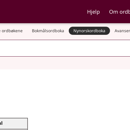
ka og Nynorskordboka
Hjelp
Om ord
 ordbøkene
Bokmålsordboka
Nynorskordboka
Avanser
al