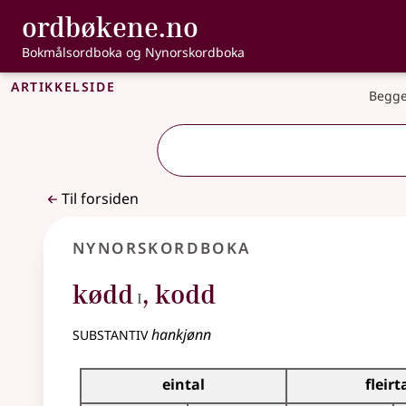
, Bokmålsordbo
ordbøkene.no
Gå til hovedinnhold
Tilgjengelighet
Bokmålsordboka og Nynorskordboka
Artikkelside
Begge
Til forsiden
Nynorskordboka
1
kødd
,
kodd
I
substantiv
hankjønn
Bøyningstabell for dette substantivet
eintal
fleirt