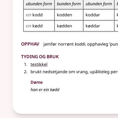
ubunden form
bunden form
ubunden form
ein
kodd
kodden
koddar
ein
kødd
kødden
køddar
Opphav
jamfør
norrønt
koddi
, opphavleg ‘pun
Tyding og bruk
testikkel
brukt
nedsetjande
om vrang, upåliteleg pe
Døme
han er ein kødd