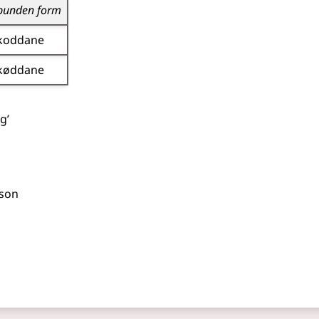
bunden form
koddane
køddane
g’
rson