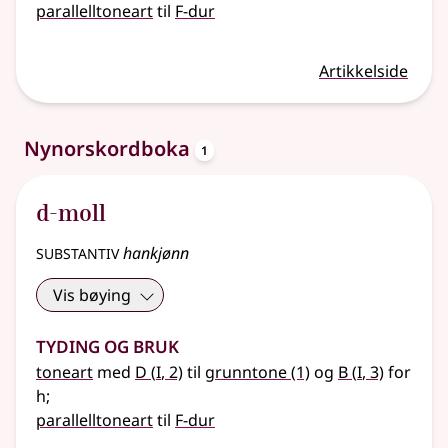
parallelltoneart
til
F-dur
Artikkelside
oppslagsord
Nynorskordboka
1
d-moll
substantiv
hankjønn
Vis bøying
Tyding og bruk
1
1
toneart
med
D
(
I
, 2)
til
grunntone
(1)
og
B
(
I
, 3)
for
h
;
parallelltoneart
til
F-dur