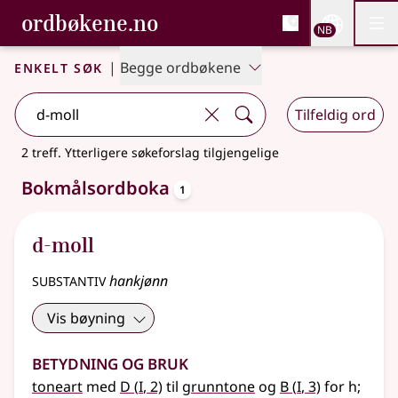
, Bokmålsordboka og N
ordbøkene.no
Nettsi
NB
Men
Gå til hovedinnhold
Tilgjengelighet
Bokmålsordboka og Nynorskordboka
Enkelt søk
|
Begge ordbøkene
Tilfeldig ord
2 treff
.
Ytterligere søkeforslag tilgjengelige
oppslagsord
Bokmålsordboka
1
d-moll
substantiv
hankjønn
Vis bøyning
Betydning og bruk
1
1
toneart
med
D
(
I
, 2)
til
grunntone
og
B
(
I
, 3)
for h
;