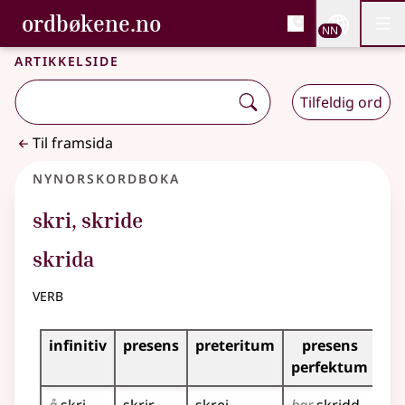
, Bokmålsordboka og N
ordbøkene.no
Nettsi
NN
Men
Gå til hovudinnhald
Tilgjenge
Bokmålsordboka og Nynorskordboka
Artikkelside
Tilfeldig ord
Til framsida
Nynorskordboka
skri
,
skride
skrida
verb
Bøyningstabell for dette verbet
infinitiv
presens
preteritum
presens
im
perfektum