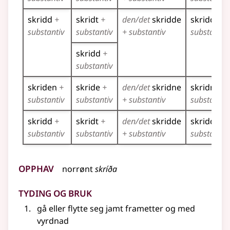
skridd
+
skridt
+
den/det
skridde
skridde
+
substantiv
substantiv
+ substantiv
substantiv
skridd
+
substantiv
skriden
+
skride
+
den/det
skridne
skridne
+
substantiv
substantiv
+ substantiv
substantiv
skridd
+
skridt
+
den/det
skridde
skridde
+
substantiv
substantiv
+ substantiv
substantiv
Opphav
norrønt
skríða
Tyding og bruk
gå eller flytte seg jamt frametter og med
vyrdnad