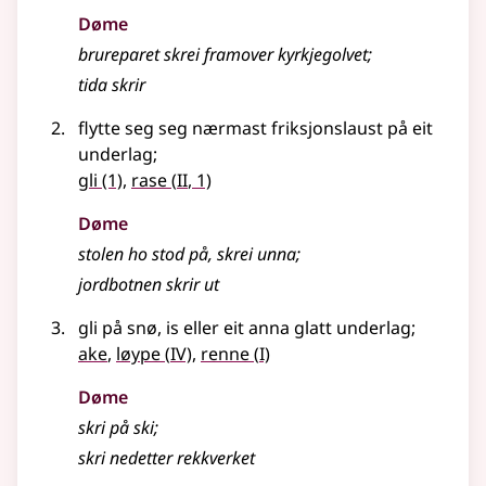
Døme
brureparet skrei framover kyrkjegolvet
;
tida
skrir
flytte seg seg nærmast friksjonslaust på eit
underlag
;
2
gli
(1)
,
rase
(
II
, 1)
Døme
stolen ho stod på, skrei unna
;
jordbotnen
skrir
ut
gli på snø, is
eller
eit anna glatt underlag
;
4
1
ake
,
løype
(
IV)
,
renne
(
I)
Døme
skri
på ski
;
skri
nedetter rekkverket