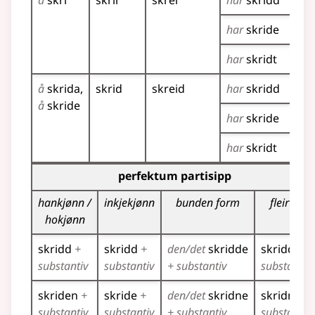
å
skri
skrir
skrei
har
skridd
skr
har
skride
har
skridt
å
skrida
skrid
skreid
har
skridd
skr
å
skride
har
skride
har
skridt
Bøyningstabell for dette verbet (partisippformer)
perfektum partisipp
hankjønn /
inkjekjønn
bunden form
fleirtal
hokjønn
skridd
+
skridd
+
den/det
skridde
skridde
+
substantiv
substantiv
+ substantiv
substantiv
skriden
+
skride
+
den/det
skridne
skridne
+
substantiv
substantiv
+ substantiv
substantiv