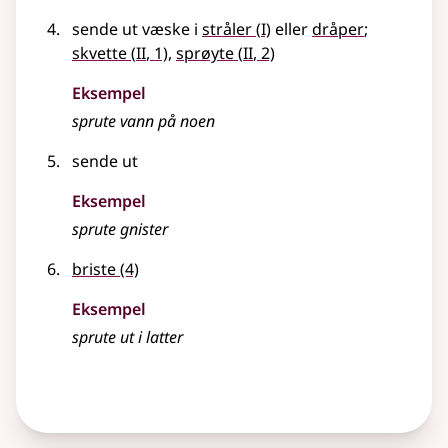
1
sende ut væske i
stråler
(
I)
eller
dråper
;
2
2
skvette
(
II
, 1)
,
sprøyte
(
II
, 2)
Eksempel
sprute vann på noen
sende ut
Eksempel
sprute
gnister
briste
(4)
Eksempel
sprute
ut i latter