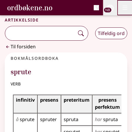
, Bokmålsordboka og N
ordbøkene.no
Nettsi
NB
Men
Gå til hovedinnhold
Tilgjengelighet
Bokmålsordboka og Nynorskordboka
Artikkelside
Tilfeldig ord
Til forsiden
Bokmålsordboka
sprute
verb
Bøyingstabell for dette verbet
infinitiv
presens
preteritum
presens
im
perfektum
å
sprute
spruter
spruta
har
spruta
sp
sprutet
har
sprutet