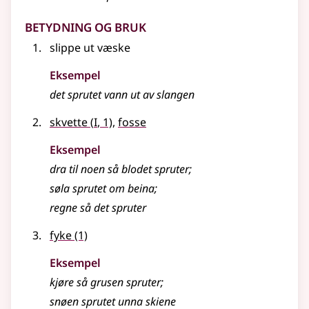
Betydning og bruk
slippe ut væske
Eksempel
det
sprutet
vann ut av slangen
1
skvette
(
I
, 1)
,
fosse
Eksempel
dra til noen så blodet spruter
;
søla
sprutet
om beina
;
regne så det
spruter
fyke
(1)
Eksempel
kjøre så grusen
spruter
;
snøen
sprutet
unna skiene