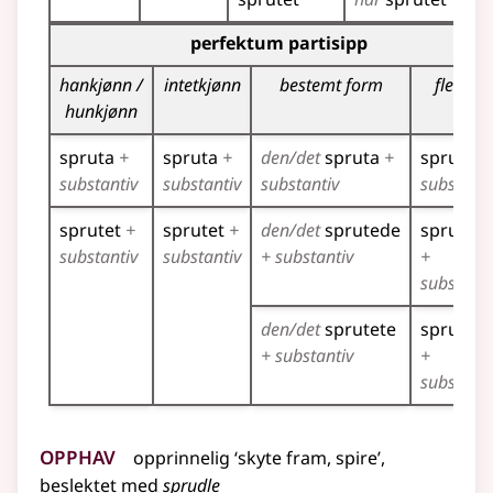
Bøyingstabell for dette verbet (partisippformer)
perfektum partisipp
hankjønn /
intetkjønn
bestemt form
flertall
hunkjønn
spruta
+
spruta
+
den/det
spruta
+
spruta
+
substantiv
substantiv
substantiv
substanti
sprutet
+
sprutet
+
den/det
sprutede
spruted
substantiv
substantiv
+ substantiv
+
substanti
den/det
sprutete
sprutete
+ substantiv
+
substanti
Opphav
opprinnelig ‘skyte fram, spire’,
beslektet
med
sprudle