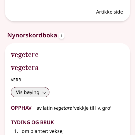
Artikkelside
oppslagsord
Nynorskordboka
1
vegetere
vegetera
verb
Vis bøying
Opphav
av
latin
vegetare
‘vekkje til liv, gro’
Tyding og bruk
om planter: vekse
;