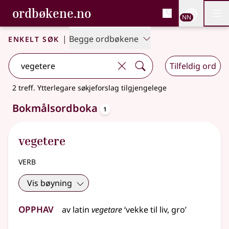
, Bokmålsordboka og N
ordbøkene.no
Nettsi
NN
Men
Gå til hovudinnhald
Tilgjenge
Bokmålsordboka og Nynorskordboka
Enkelt søk
|
Begge ordbøkene
Tilfeldig ord
2 treff
.
Ytterlegare søkjeforslag tilgjengelege
oppslagsord
Bokmålsordboka
1
vegetere
verb
Vis bøyning
Opphav
av
latin
vegetare
‘vekke til liv, gro’