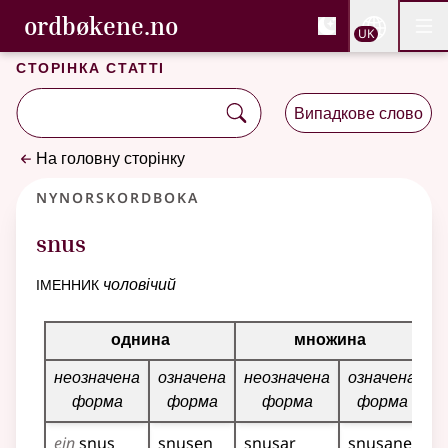
, Cловник букмола та С
ordbøkene.no
Nettsi
UK
Мен
Перейти до основного вмісту
Доступність
Cловник букмола та Словник нюношка
Сторінка статті
Випадкове слово
На головну сторінку
Nynorskordboka
snus
іменник
чоловічий
Таблиця відмінювання для цього іменника
однина
множина
неозначена
означена
неозначена
означена
форма
форма
форма
форма
ein
snus
snusen
snusar
snusane