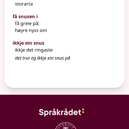
storarta
få snusen i
få greie på
;
høyre nyss om
ikkje ein snus
ikkje det ringaste
det trur eg ikkje ein snus på