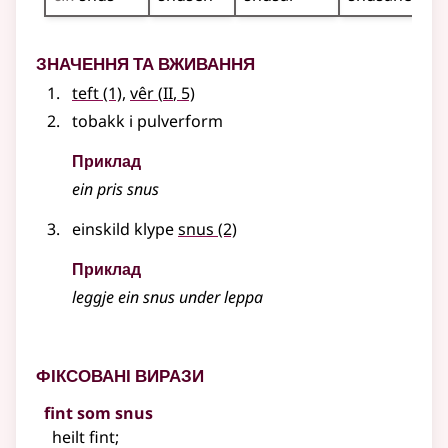
Значення та вживання
2
teft
(1)
,
vêr
(
II
, 5)
tobakk i pulverform
Приклад
ein pris snus
einskild klype
snus
(2)
Приклад
leggje ein snus under leppa
Фіксовані вирази
fint som snus
heilt fint
;