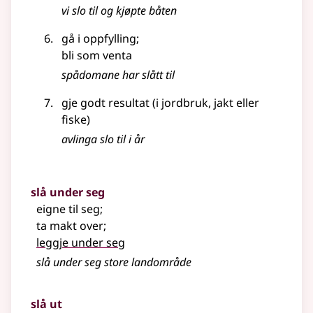
vi slo til og kjøpte båten
gå i oppfylling
;
bli som venta
spådomane har slått til
gje godt resultat (i jordbruk, jakt eller
fiske)
avlinga slo til i år
slå under seg
eigne til seg
;
ta makt over
;
leggje under seg
slå under seg store landområde
slå ut