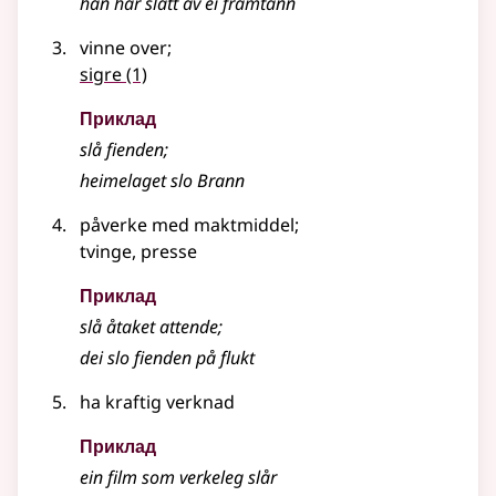
han har slått av ei framtann
vinne over
;
sigre
(1)
Приклад
slå fienden
;
heimelaget slo Brann
påverke med maktmiddel
;
tvinge, presse
Приклад
slå åtaket attende
;
dei slo fienden på flukt
ha kraftig verknad
Приклад
ein film som verkeleg slår