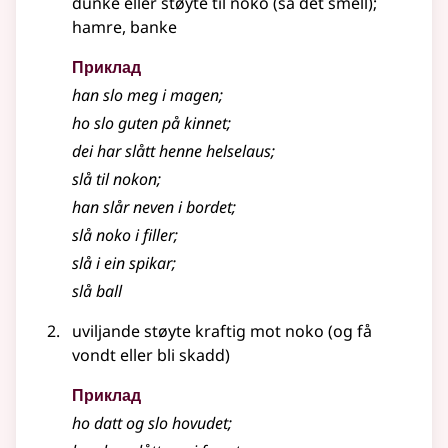
dunke eller støyte til noko (så det smell)
;
hamre, banke
Приклад
han slo meg i magen
;
ho slo guten på kinnet
;
dei har slått henne helselaus
;
slå til nokon
;
han slår neven i bordet
;
slå noko i filler
;
slå i ein spikar
;
slå ball
uviljande støyte kraftig mot noko (og få
vondt eller bli skadd)
Приклад
ho datt og slo hovudet
;