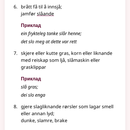
brått få til å innsjå
;
jamfør
slåande
Приклад
ein frykteleg tanke slår henne
;
det slo meg at dette var rett
skjere eller kutte gras, korn
eller liknande
med reiskap som ljå, slåmaskin eller
grasklippar
Приклад
slå gras
;
dei slo enga
gjere slagliknande rørsler som lagar smell
eller annan lyd
;
dunke, slamre, brake