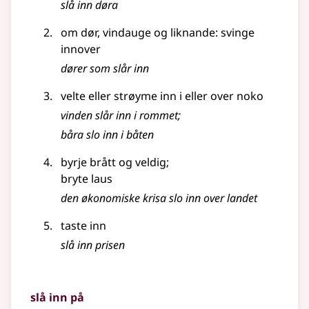
slå inn døra
om dør, vindauge
og liknande
: svinge
innover
dører som slår inn
velte eller strøyme inn i eller over noko
vinden slår inn i rommet
;
båra slo inn i båten
byrje brått og veldig
;
bryte laus
den økonomiske krisa slo inn over landet
taste inn
slå inn prisen
slå inn på