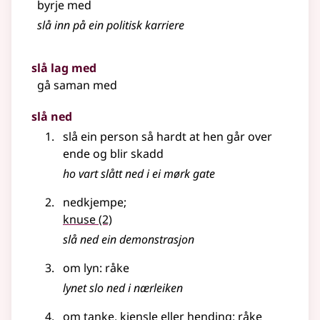
byrje med
slå inn på ein politisk karriere
slå lag med
gå saman med
slå ned
slå ein person så hardt at hen går over
ende og blir skadd
ho vart slått ned i ei mørk gate
nedkjempe
;
knuse
(2)
slå ned ein demonstrasjon
om lyn: råke
lynet slo ned i nærleiken
om tanke, kjensle eller hending: råke