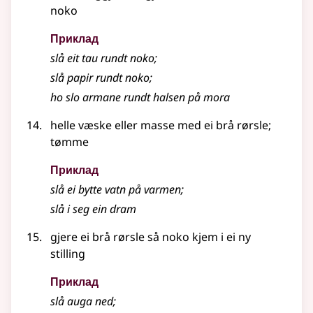
noko
Приклад
slå eit tau rundt noko
;
slå papir rundt noko
;
ho slo armane rundt halsen på mora
helle væske eller masse med ei brå rørsle
;
tømme
Приклад
slå ei bytte vatn på varmen
;
slå i seg ein dram
gjere ei brå rørsle så noko kjem i ei ny
stilling
Приклад
slå auga ned
;