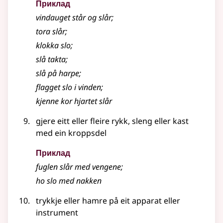
Приклад
vindauget står og slår
;
tora slår
;
klokka slo
;
slå takta
;
slå på harpe
;
flagget slo i vinden
;
kjenne kor hjartet slår
gjere eitt eller fleire rykk, sleng eller kast
med ein kroppsdel
Приклад
fuglen slår med vengene
;
ho slo med nakken
trykkje eller hamre på eit apparat eller
instrument