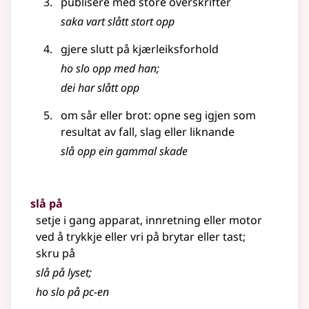
publisere med store overskrifter
saka vart slått stort opp
gjere slutt på kjærleiksforhold
ho slo opp med han
;
dei har slått opp
om sår eller brot: opne seg igjen som
resultat av fall, slag
eller liknande
slå opp ein gammal skade
slå på
setje i gang apparat, innretning eller motor
ved å trykkje eller vri på brytar eller tast
;
skru på
slå på lyset
;
ho slo på pc-en