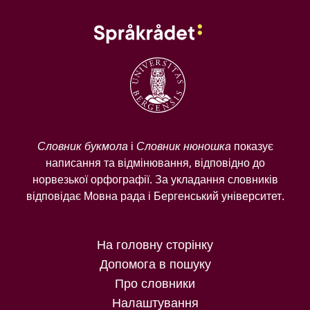
Словник букмола
і
Словник нюношка
показує
написання та відмінювання, відповідно до
норвезької орфографії. За укладання словників
відповідає Мовна рада і Бергенський університет.
На головну сторінку
Допомога в пошуку
Про словники
Налаштування