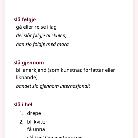
slå følgje
gå eller reise i lag
dei slår følgje til skulen
;
han slo følgje med mora
slå gjennom
bli anerkjend (som kunstnar, forfattar
eller
liknande
)
bandet slo gjennom internasjonalt
slå i hel
drepe
bli kvitt
;
få unna
slå i hel tida med kortspel