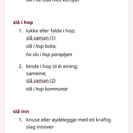
slå i hop
lukke eller falde i hop
;
slå saman
(1)
slå i hop boka
;
ho slo i hop paraplyen
binde i hop til éi eining
;
sameine
;
slå saman
(2)
slå i hop kommunar
slå inn
knuse eller øydeleggje med eit kraftig
slag innover