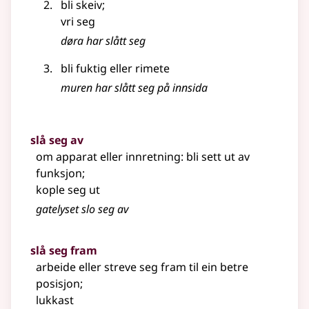
bli skeiv
;
vri seg
døra har slått seg
bli fuktig eller rimete
muren har slått seg på innsida
slå seg av
om apparat eller innretning: bli sett ut av
funksjon
;
kople seg ut
gatelyset slo seg av
slå seg fram
arbeide eller streve seg fram til ein betre
posisjon
;
lukkast