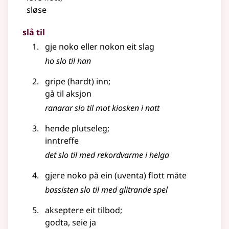
sløse
slå til
gje noko eller nokon eit slag
ho slo til han
gripe (hardt) inn
;
gå til aksjon
ranarar slo til mot kiosken i natt
hende plutseleg
;
inntreffe
det slo til med rekordvarme i helga
gjere noko på ein (uventa) flott måte
bassisten slo til med glitrande spel
akseptere eit tilbod
;
godta, seie ja