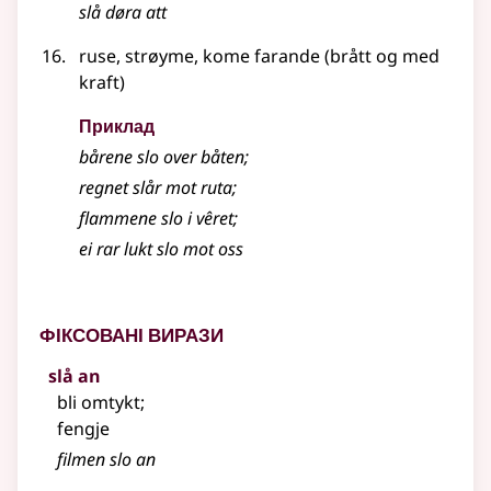
slå døra att
ruse, strøyme, kome farande (brått og med
kraft)
Приклад
bårene slo over båten
;
regnet slår mot ruta
;
flammene slo i vêret
;
ei rar lukt slo mot oss
Фіксовані вирази
slå an
bli omtykt
;
fengje
filmen slo an