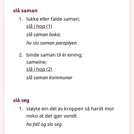
slå saman
lukke eller falde saman
;
slå i hop
(1)
slå saman boka
;
ho slo saman paraplyen
binde saman til éi eining
;
sameine
;
slå i hop
(2)
slå saman kommunar
slå seg
støyte ein del av kroppen så hardt mot
noko at det gjer vondt
ho fall og slo seg