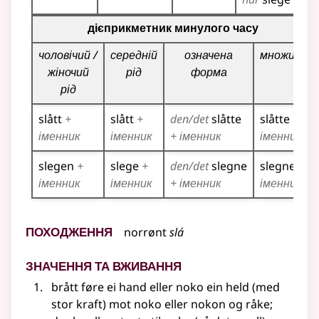
Таблиця відмінювання дієприкметників для цього діє
дієприкметник минулого часу
чоловічий /
середній
означена
множина
жіночий
рід
форма
рід
slått
+
slått
+
den/det
slåtte
slåtte
+
іменник
іменник
+ іменник
іменник
slegen
+
slege
+
den/det
slegne
slegne
+
іменник
іменник
+ іменник
іменник
Походження
norrønt
slá
Значення та вживання
brått føre ei hand eller noko ein held (med
stor kraft) mot noko eller nokon og råke
;