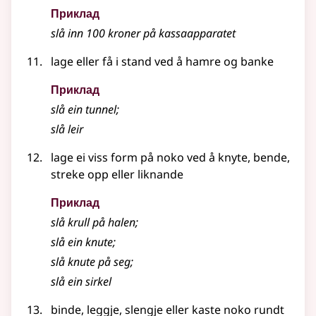
Приклад
slå inn 100 kroner på kassaapparatet
lage eller få i stand ved å hamre og banke
Приклад
slå ein tunnel
;
slå leir
lage ei viss form på noko ved å knyte, bende,
streke opp
eller liknande
Приклад
slå krull på halen
;
slå ein knute
;
slå knute på seg
;
slå ein sirkel
binde, leggje, slengje eller kaste noko rundt