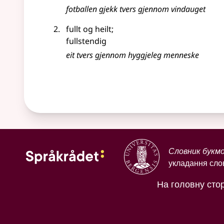
fotballen gjekk tvers gjennom vindauget
fullt og heilt
;
fullstendig
eit tvers gjennom hyggjeleg menneske
Словник букм
укладання слов
На головну стор