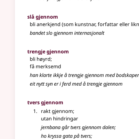
slå gjennom
bli anerkjend (som kunstnar, forfattar
eller li
bandet slo gjennom internasjonalt
trengje gjennom
bli høyrd
;
få merksemd
han klarte ikkje å trengje gjennom med bodskapen
eit nytt syn er i ferd med å trengje gjennom
tvers gjennom
rakt gjennom
;
utan hindringar
jernbana går tvers gjennom dalen
;
ho kryssa gata på tvers
;