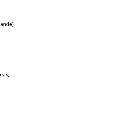
knande
)
 sin
;