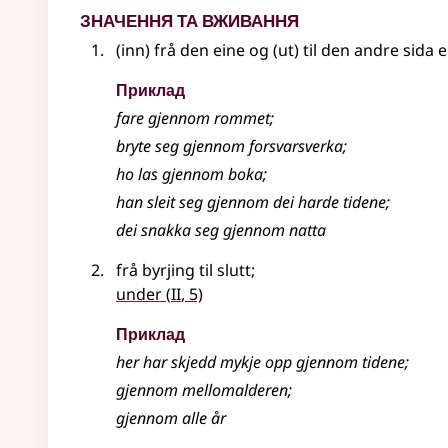
Значення та вживання
(inn) frå den eine og (ut) til den andre sida
e
Приклад
fare gjennom rommet
;
bryte seg gjennom forsvarsverka
;
ho las gjennom boka
;
han sleit seg gjennom dei harde tidene
;
dei snakka seg gjennom natta
frå byrjing til slutt
;
2
under
(
II
, 5)
Приклад
her har skjedd mykje opp gjennom tidene
;
gjennom mellomalderen
;
gjennom alle år