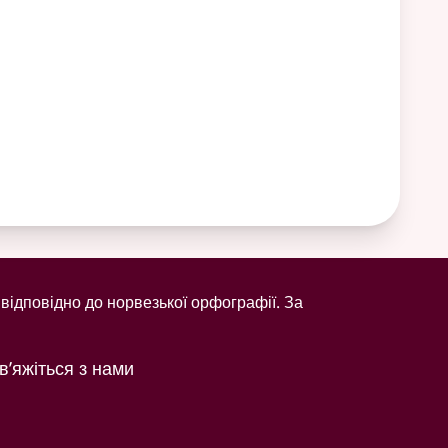
відповідно до норвезької орфографії. За
в’яжіться з нами