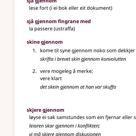
sjå gjennom
lese fort (i ei bok eller eit dokument)
sjå gjennom fingrane med
la passere (ustraffa)
skine gjennom
kome til syne gjennom noko som dekkjer
skrifta i brevet skin gjennom konvolutten
vere mogeleg å merke
;
vere klart
det skein gjennom at han var skuffa
skjere gjennom
løyse ei sak samstundes som ein fjernar
eller
s
leiaren skar gjennom i konflikten
;
vi må skjere gjennom diskusjonen