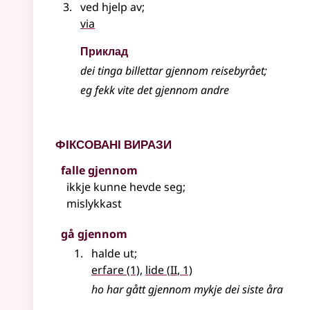
ved hjelp av
;
via
Приклад
dei tinga billettar gjennom reisebyrået
;
eg fekk vite det gjennom andre
Фіксовані вирази
falle gjennom
ikkje kunne hevde seg
;
mislykkast
gå gjennom
halde ut
;
2
erfare
(1)
,
lide
(
II
, 1)
ho har gått gjennom mykje dei siste åra