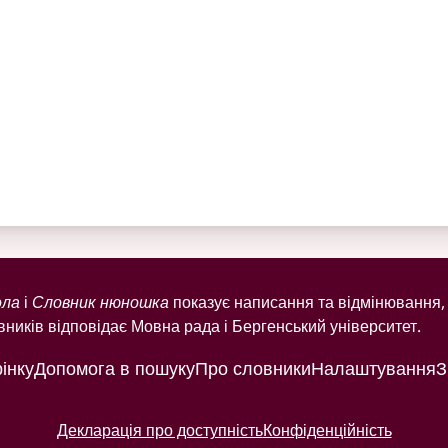
ола
і
Словник нюношка
показує написання та відмінювання, 
ників відповідає Мовна рада і Бергенський університет.
інку
Допомога в пошуку
Про словники
Налаштування
З
Декларація про доступність
Конфіденційність