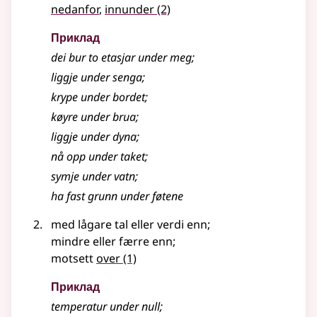
nedanfor
,
innunder
(2)
Приклад
dei bur to etasjar under meg
;
liggje under senga
;
krype under bordet
;
køyre under brua
;
liggje under dyna
;
nå opp under taket
;
symje under vatn
;
ha fast grunn under føtene
med lågare tal eller verdi enn
;
mindre eller færre enn
;
motsett
over
(1)
Приклад
temperatur under null
;