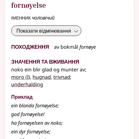
fornøyelse
іменник
чоловічий
Показати відмінювання
Походження
av
bokmål
fornøye
Значення та вживання
noko ein blir glad og munter av
;
1
moro
(
I)
,
hugnad
,
trivnad
;
underhalding
Приклад
ein blanda fornøyelse
;
god fornøyelse!
ha fornøyelsen av noko
;
ein dyr fornøyelse
;