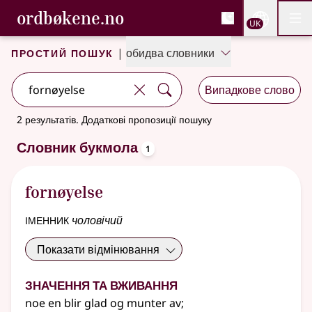
, Cловник букмола та С
ordbøkene.no
Nettsi
UK
Мен
Перейти до основного вмісту
Доступність
Cловник букмола та Словник нюношка
Простий пошук
|
обидва словники
Випадкове слово
2 результатів
.
Додаткові пропозиції пошуку
oppslagsord
Словник букмола
1
fornøyelse
іменник
чоловічий
Показати відмінювання
Значення та вживання
noe en blir glad og munter av
;