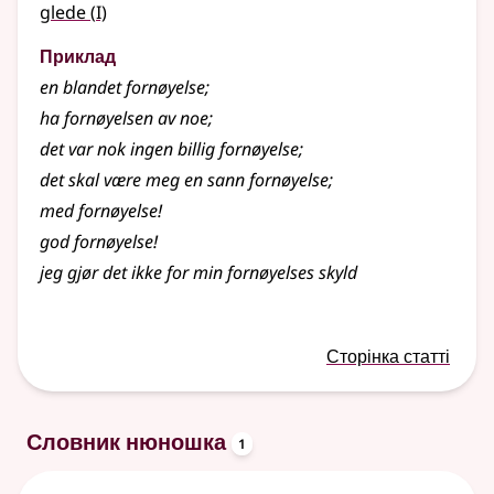
1
glede
(
I)
Приклад
en blandet
fornøyelse
;
ha
fornøyelsen
av noe
;
det var nok ingen billig
fornøyelse
;
det skal være meg en sann
fornøyelse
;
med
fornøyelse
!
god
fornøyelse
!
jeg gjør det ikke for min
fornøyelses
skyld
Сторінка статті
oppslagsord
Словник нюношка
1