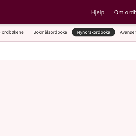
ka og Nynorskordboka
Hjelp
Om ord
 ordbøkene
Bokmålsordboka
Nynorskordboka
Avanser