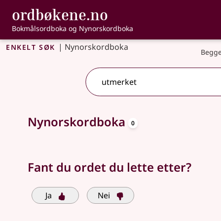
, Bokmålsordbo
ordbøkene.no
Gå til hovedinnhold
Tilgjengelighet
Bokmålsordboka og Nynorskordboka
Enkelt søk
|
Nynorskordboka
Begge
oppslagsord
Søkeforslag tilgjengelige
Nynorskordboka
0
Fant du ordet du lette etter?
Ja
Nei