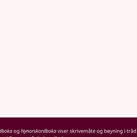
dboka
og
Nynorskordboka
viser skrivemåte og bøyning i tråd