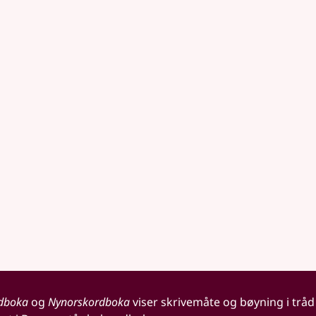
dboka
og
Nynorskordboka
viser skrivemåte og bøyning i tråd