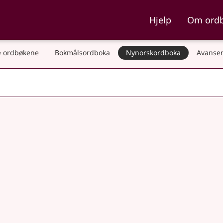
ka og Nynorskordboka
Hjelp
Om ord
 ordbøkene
Bokmålsordboka
Nynorskordboka
Avanser