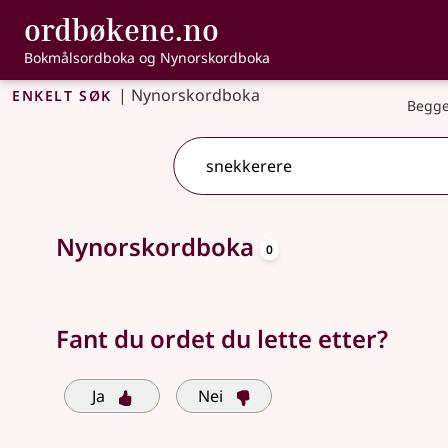
, Bokmålsordbo
ordbøkene.no
Gå til hovedinnhold
Tilgjengelighet
Bokmålsordboka og Nynorskordboka
Enkelt søk
|
Nynorskordboka
Begge
oppslagsord
Søkeforslag tilgjengelige
Nynorskordboka
0
Fant du ordet du lette etter?
Ja
Nei