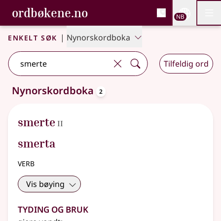
, Bokmålsordboka og N
ordbøkene.no
Nettsi
NB
Men
Gå til hovedinnhold
Tilgjengelighet
Bokmålsordboka og Nynorskordboka
Enkelt søk
|
Nynorskordboka
Tilfeldig ord
oppslagsord
Nynorskordboka
2
2 treff
.
Ytterligere søkeforslag tilgjengelige
2
smerte
II
smerta
verb
Vis bøying
Tyding og bruk