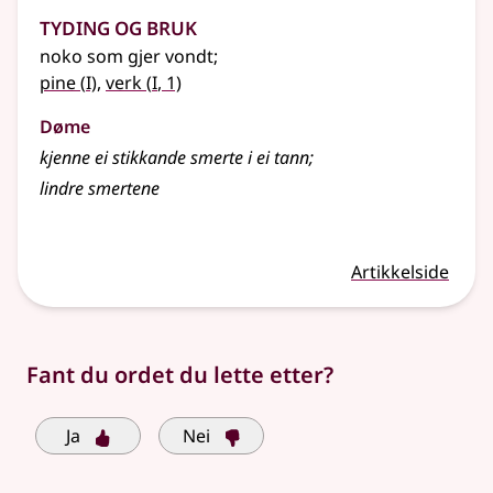
Tyding og bruk
noko som gjer vondt
;
1
1
pine
(
I)
,
verk
(
I
, 1)
Døme
kjenne ei stikkande smerte i ei tann
;
lindre smertene
Artikkelside
Fant du ordet du lette etter?
Ja
Nei