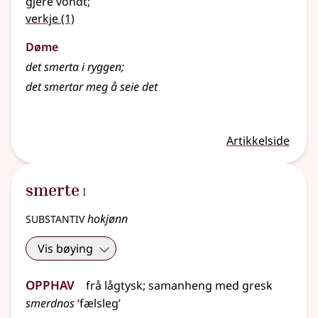
gjere vondt
;
verkje
(1)
Døme
det smerta i ryggen
;
det smertar meg å seie det
Artikkelside
1
smerte
I
substantiv
hokjønn
Vis bøying
Opphav
frå
lågtysk
;
samanheng
med
gresk
smerdnos
‘fælsleg’