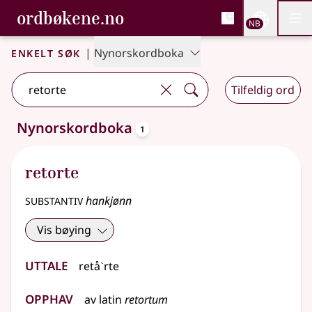
, Bokmålsordboka og N
ordbøkene.no
Nettsi
NB
Men
Gå til hovedinnhold
Tilgjengelighet
Bokmålsordboka og Nynorskordboka
Enkelt søk
|
Nynorskordboka
Tilfeldig ord
oppslagsord
Nynorskordboka
1
Ett treff
.
Ytterligere søkeforslag tilgjengelige
retorte
substantiv
hankjønn
Vis bøying
Uttale
retåˋrte
Opphav
av
latin
retortum