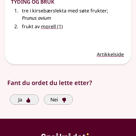
Tyding og bruk
tre i kirsebærslekta med søte frukter
;
Prunus avium
frukt av
morell
(1)
Artikkelside
Fant du ordet du lette etter?
Ja
Nei