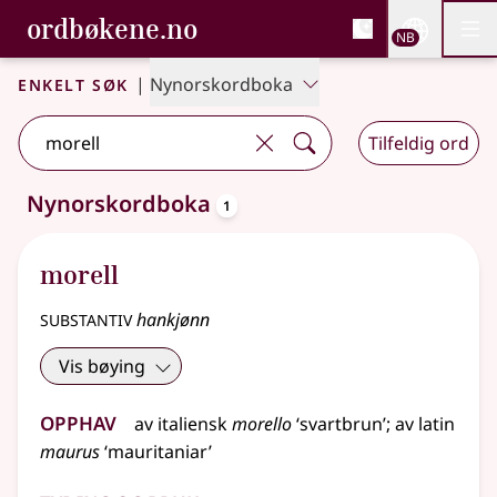
, Bokmålsordboka og N
ordbøkene.no
Nettsi
NB
Men
Gå til hovedinnhold
Tilgjengelighet
Bokmålsordboka og Nynorskordboka
Enkelt søk
|
Nynorskordboka
Tilfeldig ord
oppslagsord
Nynorskordboka
1
Ett treff
.
Ytterligere søkeforslag tilgjengelige
morell
substantiv
hankjønn
Vis bøying
Opphav
av
italiensk
morello
‘svartbrun’
;
av
latin
maurus
‘mauritaniar’