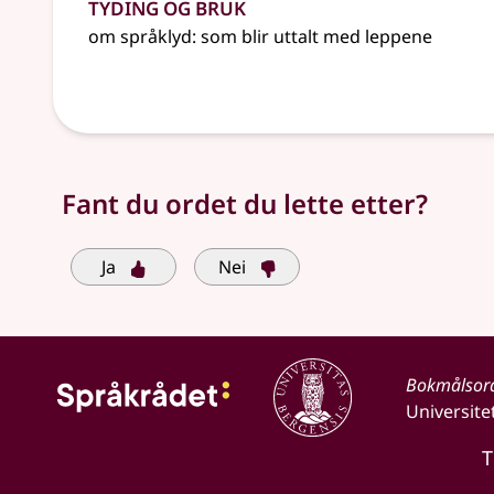
Tyding og bruk
om språklyd: som blir uttalt med leppene
Fant du ordet du lette etter?
Ja
Nei
Bokmålsor
Universite
T