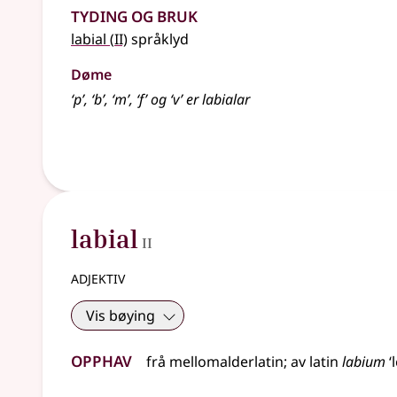
Tyding og bruk
2
labial
(
II)
språklyd
Døme
‘p’, ‘b’, ‘m’, ‘f’ og ‘v’ er labialar
2
labial
II
adjektiv
Vis bøying
Opphav
frå
mellomalderlatin
;
av
latin
labium
‘