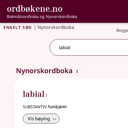
, Bokmålsordbo
ordbøkene.no
Gå til hovedinnhold
Tilgjengelighet
Bokmålsordboka og Nynorskordboka
Enkelt søk
|
Nynorskordboka
Begge
oppslagsord
2 treff
Nynorskordboka
.
Ytterligere søkeforslag tilgjengelige
2
1
labial
I
substantiv
hankjønn
Vis bøying