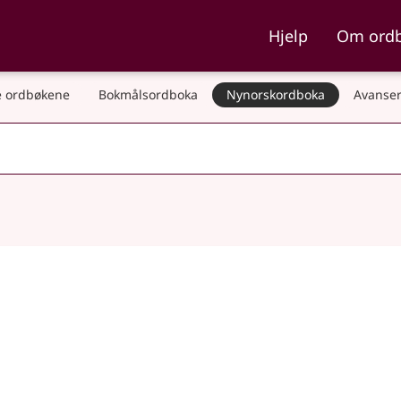
ka og Nynorskordboka
Hjelp
Om ord
 ordbøkene
Bokmålsordboka
Nynorskordboka
Avanser