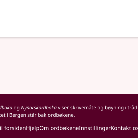
dboka
og
Nynorskordboka
viser skrivemåte og bøyning i tråd
tet i Bergen står bak ordbøkene.
il forsiden
Hjelp
Om ordbøkene
Innstillinger
Kontakt o