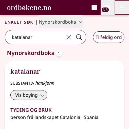
, Bokmålsordboka og N
ordbøkene.no
Nettsi
NB
Men
Gå til hovedinnhold
Tilgjengelighet
Bokmålsordboka og Nynorskordboka
Enkelt søk
|
Nynorskordboka
Tilfeldig ord
oppslagsord
Nynorskordboka
1
Ett treff
.
Ytterligere søkeforslag tilgjengelige
katalanar
substantiv
hankjønn
Vis bøying
Tyding og bruk
person frå landskapet Catalonia i Spania