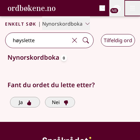
, Bokmålsordboka og N
ordbøkene.no
Nettsi
NB
Men
Gå til hovedinnhold
Tilgjengelighet
Bokmålsordboka og Nynorskordboka
Enkelt søk
|
Nynorskordboka
Tilfeldig ord
oppslagsord
Nynorskordboka
0
Søkeforslag tilgjengelige
Fant du ordet du lette etter?
Ja
Nei