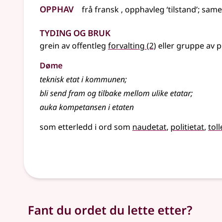
Opphav
frå
fransk
, opphavleg ‘tilstand’
;
same
Tyding og bruk
grein av offentleg
forvalting
(2)
eller gruppe av p
Døme
teknisk etat i kommunen
;
bli send fram og tilbake mellom ulike etatar
;
auka kompetansen i etaten
som etterledd i ord som
naudetat
politietat
toll
Fant du ordet du lette etter?