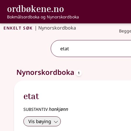
, Bokmålsordbo
ordbøkene.no
Gå til hovedinnhold
Tilgjengelighet
Bokmålsordboka og Nynorskordboka
Enkelt søk
|
Nynorskordboka
Begge
oppslagsord
Ett treff
Nynorskordboka
.
Ytterligere søkeforslag tilgjengelige
1
etat
substantiv
hankjønn
Vis bøying