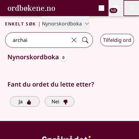
, Bokmålsordboka og N
ordbøkene.no
Nettsi
NB
Men
Gå til hovedinnhold
Tilgjengelighet
Bokmålsordboka og Nynorskordboka
Enkelt søk
|
Nynorskordboka
Tilfeldig ord
oppslagsord
Nynorskordboka
0
Søkeforslag tilgjengelige
Fant du ordet du lette etter?
Ja
Nei