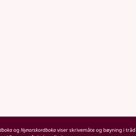
dboka
og
Nynorskordboka
viser skrivemåte og bøyning i tråd