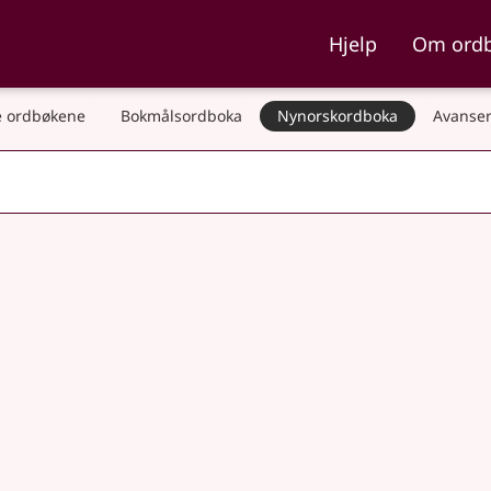
ka og Nynorskordboka
Hjelp
Om ord
 ordbøkene
Bokmålsordboka
Nynorskordboka
Avanser