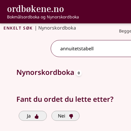
, Bokmålsordbo
ordbøkene.no
Gå til hovedinnhold
Tilgjengelighet
Bokmålsordboka og Nynorskordboka
Enkelt søk
|
Nynorskordboka
Begge
oppslagsord
Søkeforslag tilgjengelige
Nynorskordboka
0
Fant du ordet du lette etter?
Ja
Nei