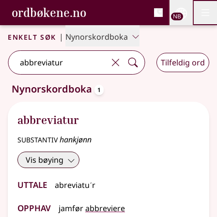
, Bokmålsordboka og N
ordbøkene.no
Nettsi
NB
Men
Gå til hovedinnhold
Tilgjengelighet
Bokmålsordboka og Nynorskordboka
Enkelt søk
|
Nynorskordboka
Tilfeldig ord
oppslagsord
Nynorskordboka
1
Ett treff
.
Ytterligere søkeforslag tilgjengelige
abbreviatur
substantiv
hankjønn
Vis bøying
Uttale
abreviatuˊr
Opphav
jamfør
abbreviere