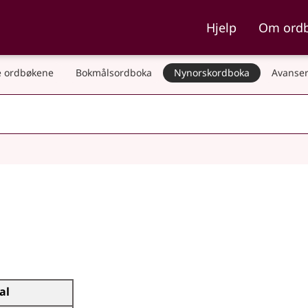
ka og Nynorskordboka
Hjelp
Om ord
 ordbøkene
Bokmålsordboka
Nynorskordboka
Avanser
tal