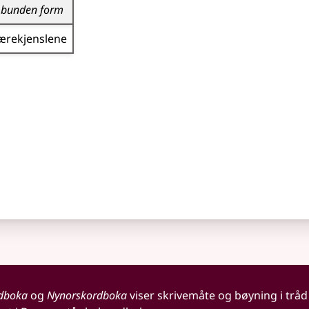
bunden form
ærekjenslene
dboka
og
Nynorskordboka
viser skrivemåte og bøyning i tråd