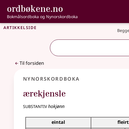
, Bokmålsordbo
ordbøkene.no
Gå til hovedinnhold
Tilgjengelighet
Bokmålsordboka og Nynorskordboka
Artikkelside
Begge
Til forsiden
Nynorskordboka
ærekjensle
substantiv
hokjønn
Bøyningstabell for dette substantivet
eintal
fleir