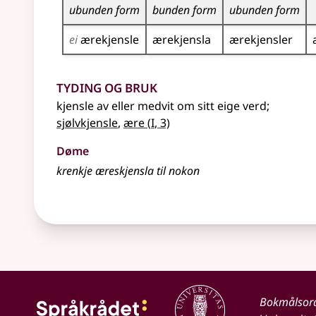
ubunden form
bunden form
ubunden form
ei
ærekjensle
ærekjensla
ærekjensler
Tyding og bruk
kjensle av
eller
medvit om sitt eige verd
;
1
sjølvkjensle
,
ære
(
I
, 3)
Døme
krenkje æreskjensla til nokon
Bokmålsor