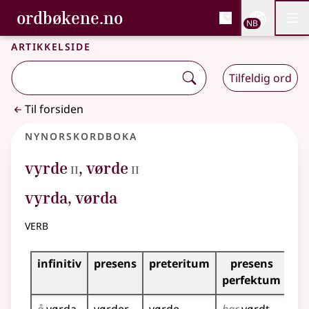
, Bokmålsordboka og N
ordbøkene.no
Nettsi
NB
Men
Gå til hovedinnhold
Tilgjengelighet
Bokmålsordboka og Nynorskordboka
Artikkelside
Tilfeldig ord
Til forsiden
Nynorskordboka
2
2
vyrde
,
vørde
II
II
vyrda, vørda
verb
Bøyningstabell for dette verbet
infinitiv
presens
preteritum
presens
im
perfektum