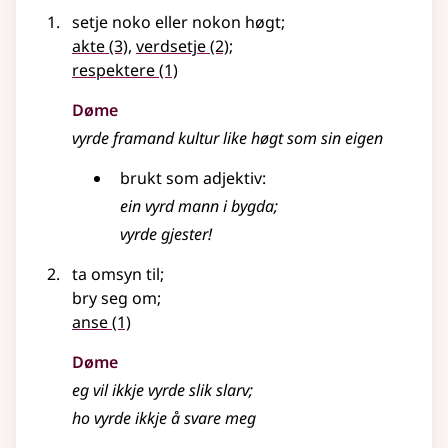
setje noko eller nokon høgt
;
akte
(3)
,
verdsetje
(2)
;
respektere
(1)
Døme
vyrde
framand kultur like høgt som sin eigen
brukt som
adjektiv
:
ein vyrd mann i bygda
;
vyrde gjester!
ta omsyn til
;
bry seg om
;
anse
(1)
Døme
eg vil ikkje
vyrde
slik slarv
;
ho vyrde ikkje å svare meg