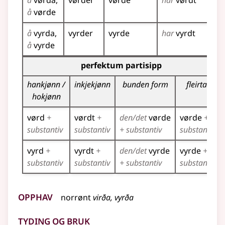
å
vørda
vørder
vørde
har
vørdt
vø
å
vørde
å
vyrda
vyrder
vyrde
har
vyrdt
vy
å
vyrde
Bøyningstabell for dette verbet (partisippformer)
perfektum partisipp
hankjønn /
inkjekjønn
bunden form
fleirtal
hokjønn
vørd
+
vørdt
+
den/det
vørde
vørde
+
substantiv
substantiv
+ substantiv
substantiv
vyrd
+
vyrdt
+
den/det
vyrde
vyrde
+
substantiv
substantiv
+ substantiv
substantiv
Opphav
norrønt
virða, vyrða
Tyding og bruk