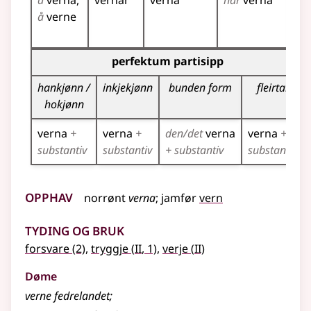
å
verna
vernar
verna
har
verna
ve
å
verne
ve
ve
Bøyningstabell for dette verbet (partisippformer)
perfektum partisipp
hankjønn /
inkjekjønn
bunden form
fleirtal
hokjønn
verna
+
verna
+
den/det
verna
verna
+
substantiv
substantiv
+ substantiv
substantiv
Opphav
norrønt
verna
;
jamfør
vern
Tyding og bruk
2
2
forsvare
(2)
,
tryggje
(
II
, 1)
,
verje
(
II)
Døme
verne fedrelandet
;