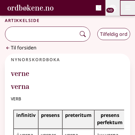
, Bokmålsordboka og N
ordbøkene.no
Nettsi
NB
Men
Gå til hovedinnhold
Tilgjengelighet
Bokmålsordboka og Nynorskordboka
Artikkelside
Tilfeldig ord
Til forsiden
Nynorskordboka
verne
verna
verb
Bøyningstabell for dette verbet
infinitiv
presens
preteritum
presens
im
perfektum