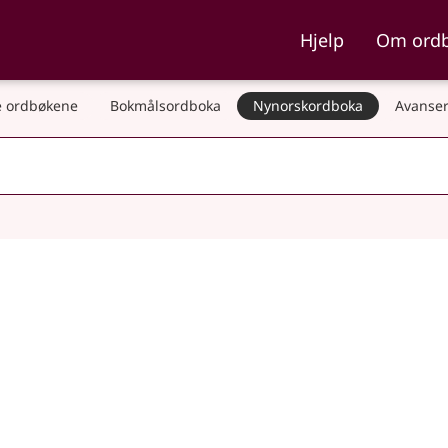
ka og Nynorskordboka
Hjelp
Om ord
 ordbøkene
Bokmålsordboka
Nynorskordboka
Avanser