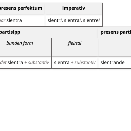
presens perfektum
imperativ
har
slentra
slentr
!
slentra
!
slentre
!
r)
partisipp
presens part
bunden form
fleirtal
/det
slentra
+ substantiv
slentra
+ substantiv
slentrande