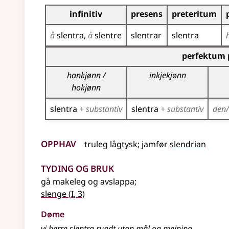
Bøyningstabell for dette verbet
infinitiv
presens
preteritum
å
slentra
å
slentre
slentrar
slentra
Bøyningstabell for dette verbet (partisippforme
perfektum 
hankjønn /
inkjekjønn
hokjønn
slentra
+ substantiv
slentra
+ substantiv
den
Opphav
truleg
lågtysk
;
jamfør
slendrian
Tyding og bruk
gå makeleg og avslappa
;
1
slenge
(
I
, 3)
Døme
vi berre slentra rundt utan mål og meining