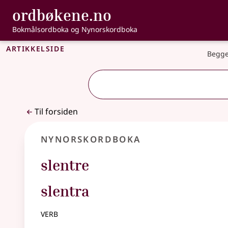
, Bokmålsordbo
ordbøkene.no
Gå til hovedinnhold
Tilgjengelighet
Bokmålsordboka og Nynorskordboka
Artikkelside
Begge
Til forsiden
Nynorskordboka
slentre
slentra
verb