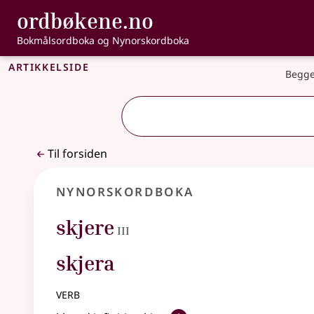
, Bokmålsordbo
ordbøkene.no
Gå til hovedinnhold
Tilgjengelighet
Bokmålsordboka og Nynorskordboka
Artikkelside
Begge
Til forsiden
Nynorskordboka
3
skjere
III
skjera
verb