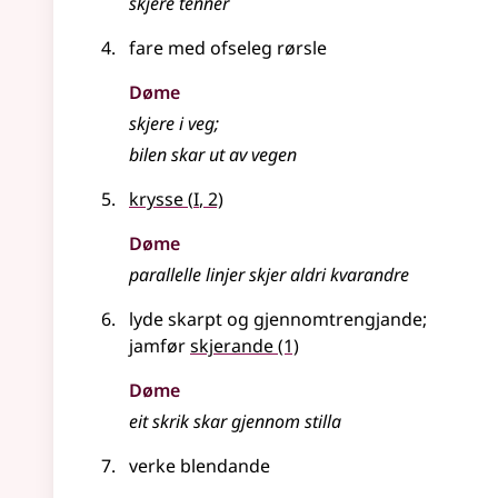
skjere tenner
fare med ofseleg rørsle
Døme
skjere i veg
;
bilen skar ut av vegen
1
krysse
(
I
, 2)
Døme
parallelle linjer skjer aldri kvarandre
lyde skarpt og gjennomtrengjande
;
jamfør
skjerande
(1)
Døme
eit skrik skar gjennom stilla
verke blendande