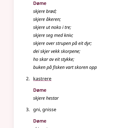
Døme
skjere brød
;
skjere åkeren
;
skjere ut noko i tre
;
skjere seg med kniv
;
skjere over strupen på eit dyr
;
dei skjer vekk skorpene
;
ho skar av eit stykke
;
buken på fisken vart skoren opp
kastrere
Døme
skjere hestar
gni, gnisse
Døme