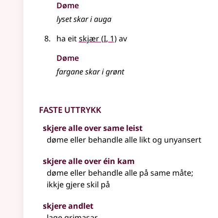
Døme
lyset skar i auga
1
ha eit
skjær
(
I
, 1)
av
Døme
fargane skar i grønt
Faste uttrykk
skjere alle over same leist
døme eller behandle alle likt og unyansert
skjere alle over éin kam
døme eller behandle alle på same måte
;
ikkje gjere skil på
skjere andlet
lage grimasar