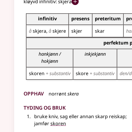
kløyvd infinitiv:
skjera
Bøyningstabell for dette verbet
infinitiv
presens
preteritum
pr
å
skjera
å
skjere
skjer
skar
ha
Bøyningstabell for dette verbet (partisippforme
perfektum p
hankjønn /
inkjekjønn
hokjønn
skoren
+ substantiv
skore
+ substantiv
den/d
Opphav
norrønt
skera
Tyding og bruk
bruke kniv, sag
eller
annan skarp reiskap
;
jamfør
skoren