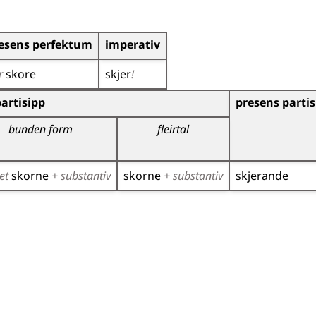
esens perfektum
imperativ
r
skore
skjer
!
r)
artisipp
presens partis
bunden form
fleirtal
et
skorne
+ substantiv
skorne
+ substantiv
skjerande