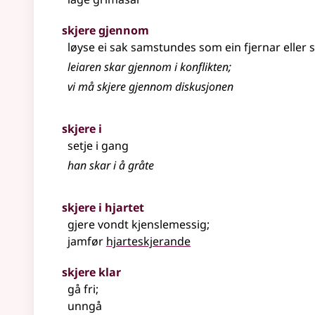
skjere gjennom
løyse ei sak samstundes som ein fjernar
eller
s
leiaren skar gjennom i konflikten
;
vi må skjere gjennom diskusjonen
skjere i
setje i gang
han skar i å gråte
skjere i hjartet
gjere vondt kjenslemessig
;
jamfør
hjarteskjerande
skjere klar
gå fri
;
unngå