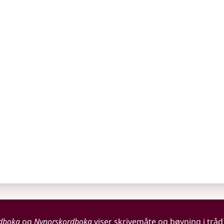
dboka
og
Nynorskordboka
viser skrivemåte og bøyning i tråd