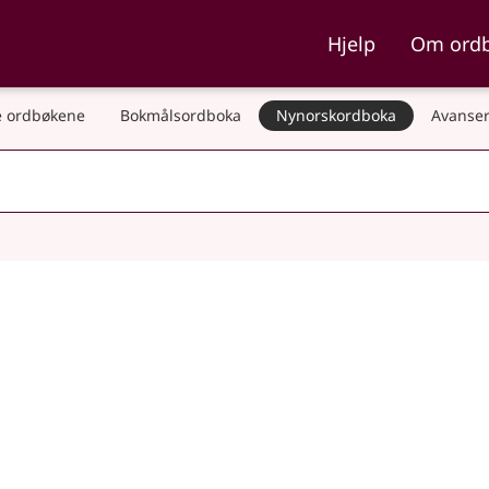
ka og Nynorskordboka
Hjelp
Om ord
 ordbøkene
Bokmålsordboka
Nynorskordboka
Avanser