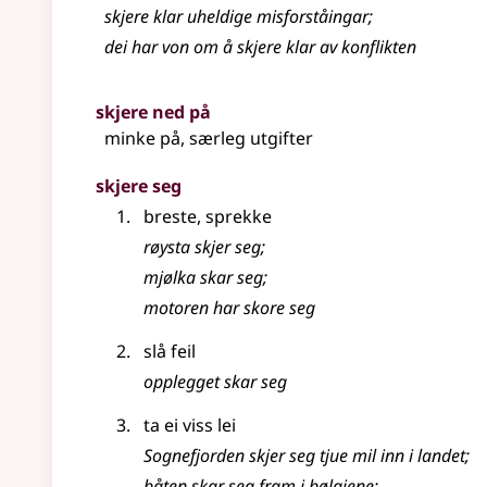
skjere klar uheldige misforståingar
;
dei har von om å skjere klar av konflikten
skjere ned på
minke på, særleg utgifter
skjere seg
breste, sprekke
røysta skjer seg
;
mjølka skar seg
;
motoren har skore seg
slå feil
opplegget skar seg
ta ei viss lei
Sognefjorden skjer seg tjue mil inn i landet
;
båten skar seg fram i bølgjene
;