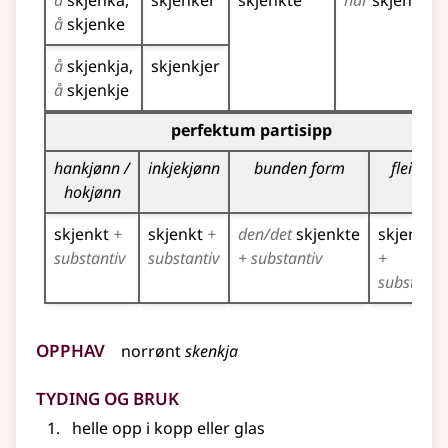
å
skjenka
skjenker
skjenkte
har
skjenkt
å
skjenke
å
skjenkja
skjenkjer
å
skjenkje
Bøyningstabell for dette verbet (partisippformer)
perfektum partisipp
hankjønn /
inkjekjønn
bunden form
fleirtal
hokjønn
skjenkt
+
skjenkt
+
den/det
skjenkte
skjenkte
substantiv
substantiv
+ substantiv
+
substanti
Opphav
norrønt
skenkja
Tyding og bruk
helle opp i kopp eller glas