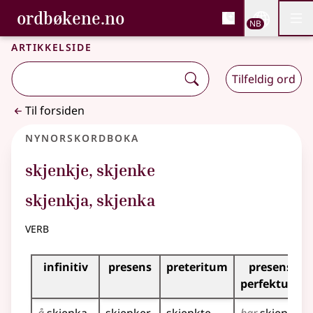
, Bokmålsordboka og N
ordbøkene.no
Nettsi
NB
Men
Gå til hovedinnhold
Tilgjengelighet
Bokmålsordboka og Nynorskordboka
Artikkelside
Tilfeldig ord
Til forsiden
Nynorskordboka
skjenkje
,
skjenke
skjenkja, skjenka
verb
Bøyningstabell for dette verbet
infinitiv
presens
preteritum
presens
perfektum