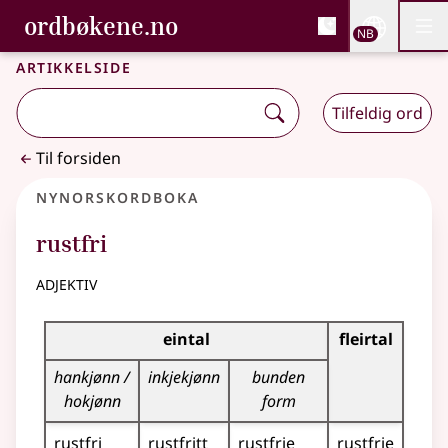
, Bokmålsordboka og N
ordbøkene.no
Nettsi
NB
Men
Gå til hovedinnhold
Tilgjengelighet
Bokmålsordboka og Nynorskordboka
Artikkelside
Tilfeldig ord
Til forsiden
Nynorskordboka
rustfri
adjektiv
Bøyningstabell for dette adjektivet
eintal
fleirtal
hankjønn /
inkjekjønn
bunden
hokjønn
form
rustfri
rustfritt
rustfrie
rustfrie