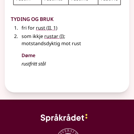
Tyding og bruk
2
fri for
rust
(
II
, 1)
1
som ikkje
rustar
(
I)
;
motstandsdyktig mot rust
Døme
rustfritt stål