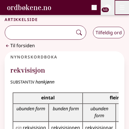
, Bokmålsordboka og N
ordbøkene.no
Nettsi
NB
Men
Gå til hovedinnhold
Tilgjengelighet
Bokmålsordboka og Nynorskordboka
Artikkelside
Tilfeldig ord
Til forsiden
Nynorskordboka
rekvisisjon
substantiv
hankjønn
Bøyningstabell for dette substantivet
eintal
fleirtal
ubunden form
bunden form
ubunden
bun
form
ein
rekvisisjon
rekvisisjonen
rekvisisjonar
rekv