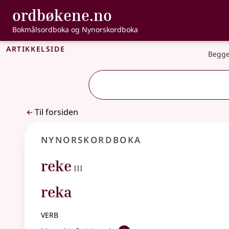
, Bokmålsordbo
ordbøkene.no
Gå til hovedinnhold
Tilgjengelighet
Bokmålsordboka og Nynorskordboka
Artikkelside
Begge
Til forsiden
Nynorskordboka
3
reke
III
reka
verb