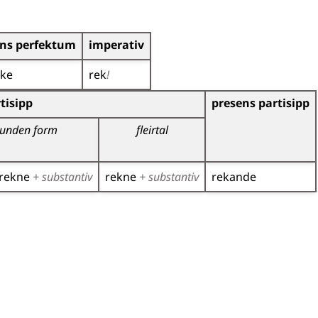
ens perfektum
imperativ
eke
rek
!
r)
tisipp
presens partisipp
unden form
fleirtal
rekne
+ substantiv
rekne
+ substantiv
rekande