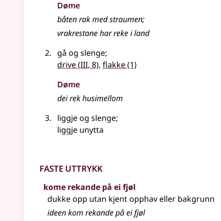
Døme
båten rak med straumen
;
vrakrestane har reke i land
gå og slenge
;
3
drive
(
III
, 8)
,
flakke
(1)
Døme
dei rek husimellom
liggje og slenge
;
liggje unytta
Faste uttrykk
kome rekande på ei fjøl
dukke opp utan kjent opphav eller bakgrunn
ideen kom rekande på ei fjøl