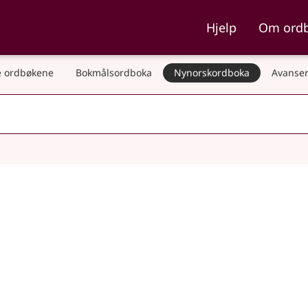
ka og Nynorskordboka
Hjelp
Om ord
 ordbøkene
Bokmålsordboka
Nynorskordboka
Avanser