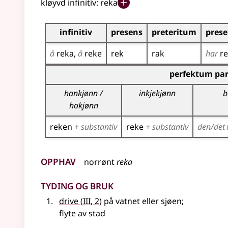
kløyvd infinitiv:
reka
Bøyningstabell for dette verbet
infinitiv
presens
preteritum
pres
å
reka
å
reke
rek
rak
har
r
Bøyningstabell for dette verbet (partisippforme
perfektum par
hankjønn /
inkjekjønn
b
hokjønn
reken
+ substantiv
reke
+ substantiv
den/det
Opphav
norrønt
reka
Tyding og bruk
3
drive
(
III
, 2)
på vatnet
eller
sjøen
;
flyte av stad