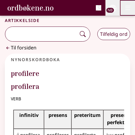
, Bokmålsordboka og N
ordbøkene.no
Nettsi
NB
Men
Gå til hovedinnhold
Tilgjengelighet
Bokmålsordboka og Nynorskordboka
Artikkelside
Tilfeldig ord
Til forsiden
Nynorskordboka
profilere
profilera
verb
Bøyningstabell for dette verbet
infinitiv
presens
preteritum
presens
perfektum