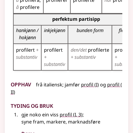
å
profilera
profilerer
profilerte
har
profilert
å
profilere
Bøyningstabell for dette verbet (partisippformer)
perfektum partisipp
hankjønn /
inkjekjønn
bunden form
fleirtal
hokjønn
profilert
+
profilert
den/det
profilerte
profiler
substantiv
+
+ substantiv
+
substantiv
substant
Opphav
1
2
frå
italiensk
;
jamfør
profil
(
I)
og
profil
(
II)
Tyding og bruk
1
gje noko ein viss
profil
(
I
, 3)
;
syne fram, markere, marknadsføre