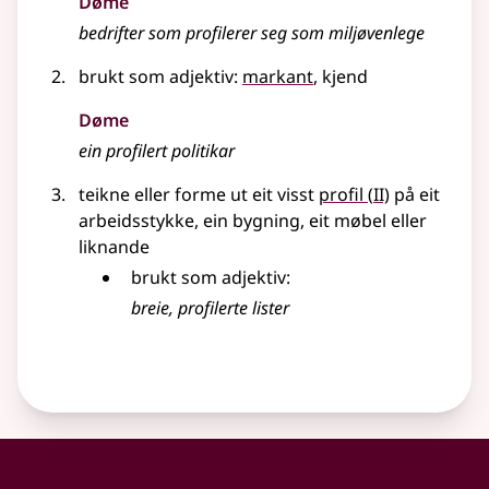
Døme
bedrifter som profilerer seg som miljøvenlege
brukt som
adjektiv
:
markant
, kjend
Døme
ein profilert politikar
2
teikne eller forme ut eit visst
profil
(
II)
på eit
arbeidsstykke, ein bygning, eit møbel
eller
liknande
brukt som
adjektiv
:
breie, profilerte lister