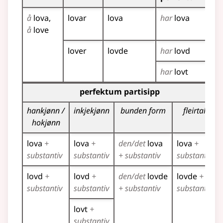
å
lova
lovar
lova
har
lova
lov
å
love
lo
lover
lovde
har
lovd
lov
har
lovt
Bøyningstabell for dette verbet (partisippformer)
perfektum partisipp
hankjønn /
inkjekjønn
bunden form
fleirtal
hokjønn
lova
+
lova
+
den/det
lova
lova
+
substantiv
substantiv
+ substantiv
substantiv
lovd
+
lovd
+
den/det
lovde
lovde
+
substantiv
substantiv
+ substantiv
substantiv
lovt
+
substantiv