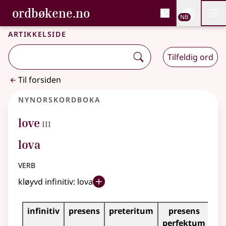
, Bokmålsordboka og N
ordbøkene.no
Nettsi
NB
Men
Gå til hovedinnhold
Tilgjengelighet
Bokmålsordboka og Nynorskordboka
Artikkelside
Tilfeldig ord
Til forsiden
Nynorskordboka
3
love
III
lova
verb
kløyvd infinitiv:
lova
Bøyningstabell for dette verbet
infinitiv
presens
preteritum
presens
im
perfektum