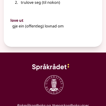
trulove seg (til nokon)
love ut
gje ein (offentleg) lovnad om
Bokmålsordboka
og
Nynorskordboka
viser