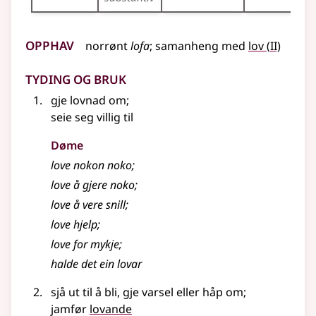
Opphav
2
norrønt
lofa
;
samanheng
med
lov
(
II)
Tyding og bruk
gje lovnad om
;
seie seg villig til
Døme
love nokon noko
;
love å gjere noko
;
love å vere snill
;
love hjelp
;
love for mykje
;
halde det ein lovar
sjå ut til å bli, gje varsel
eller
håp om
;
jamfør
lovande