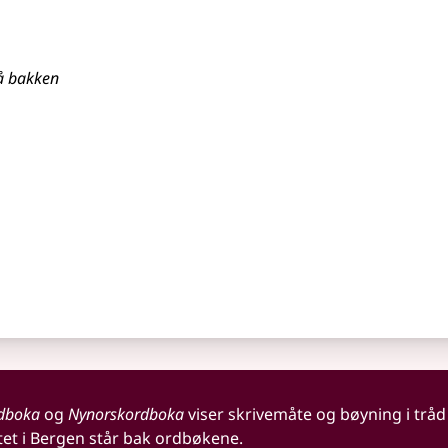
 på bakken
dboka
og
Nynorskordboka
viser skrivemåte og bøyning i tråd
tet i Bergen står bak ordbøkene.