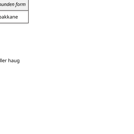
bunden form
bakkane
ller
haug