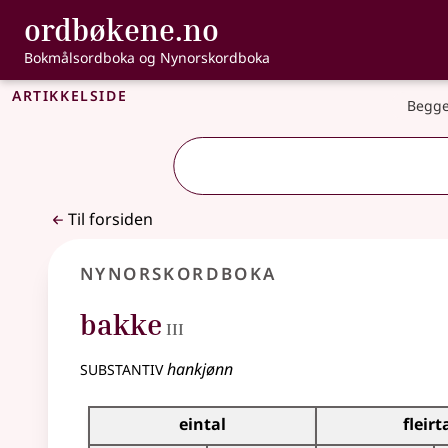
, Bokmålsordbo
ordbøkene.no
Gå til hovedinnhold
Tilgjengelighet
Bokmålsordboka og Nynorskordboka
Artikkelside
Begge
Til forsiden
Nynorskordboka
3
bakke
III
substantiv
hankjønn
Bøyningstabell for dette substantivet
eintal
fleirt