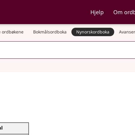
ka og Nynorskordboka
Hjelp
Om ord
 ordbøkene
Bokmålsordboka
Nynorskordboka
Avanser
al