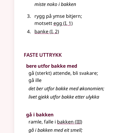
miste noko i bakken
rygg på ymse bitjern
;
1
motsett
egg
(
I
, 1)
1
banke
(
I
, 2)
Faste uttrykk
bere utfor bakke med
gå (sterkt) attende, bli svakare
;
gå ille
det ber utfor bakke med økonomien
;
livet gjekk utfor bakke etter ulykka
gå i bakken
3
ramle, falle i
bakken
(
III)
gå i bakken med eit smell
;