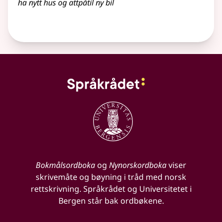
ha nytt hus og attpåtil ny bil
Bokmålsordboka
og
Nynorskordboka
viser
skrivemåte og bøyning i tråd med norsk
rettskrivning. Språkrådet og Universitetet i
Bergen står bak ordbøkene.