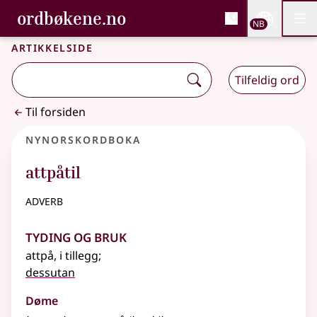
, Bokmålsordboka og N
ordbøkene.no
Nettsi
NB
Men
Gå til hovedinnhold
Tilgjengelighet
Bokmålsordboka og Nynorskordboka
Artikkelside
Tilfeldig ord
Til forsiden
Nynorskordboka
attpåtil
adverb
Tyding og bruk
attpå, i tillegg
;
dessutan
Døme