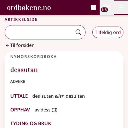
, Bokmålsordboka og N
ordbøkene.no
Nettsi
NB
Men
Gå til hovedinnhold
Tilgjengelighet
Bokmålsordboka og Nynorskordboka
Artikkelside
Tilfeldig ord
Til forsiden
Nynorskordboka
dessutan
adverb
Uttale
desˊsutan
eller
desuˋtan
Opphav
2
av
dess
(
II)
Tyding og bruk