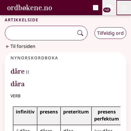
, Bokmålsordboka og N
ordbøkene.no
Nettsi
NB
Men
Gå til hovedinnhold
Tilgjengelighet
Bokmålsordboka og Nynorskordboka
Artikkelside
Tilfeldig ord
Til forsiden
Nynorskordboka
2
dåre
II
dåra
verb
Bøyningstabell for dette verbet
infinitiv
presens
preteritum
presens
im
perfektum