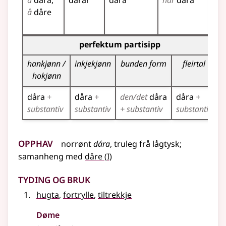
å
dåra
dårar
dåra
har
dåra
då
å
dåre
då
då
Bøyningstabell for dette verbet (partisippformer)
perfektum partisipp
p
hankjønn /
inkjekjønn
bunden form
fleirtal
hokjønn
dåra
+
dåra
+
den/det
dåra
dåra
+
d
substantiv
substantiv
+ substantiv
substantiv
Opphav
norrønt
dára
,
truleg frå
lågtysk
;
1
samanheng
med
dåre
(
I)
Tyding og bruk
hugta
,
fortrylle
,
tiltrekkje
Døme