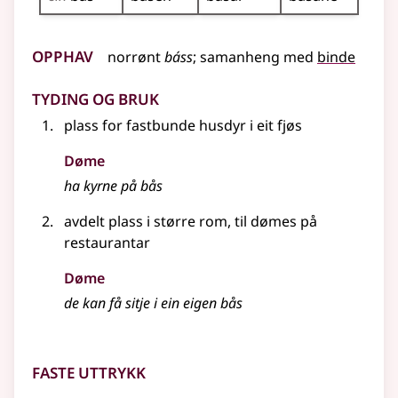
Opphav
norrønt
báss
;
samanheng
med
binde
Tyding og bruk
plass for fastbunde husdyr i eit fjøs
Døme
ha kyrne på bås
avdelt plass i større rom, til dømes på
restaurantar
Døme
de kan få sitje i ein eigen bås
Faste uttrykk