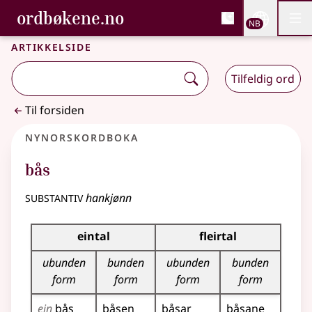
, Bokmålsordboka og N
ordbøkene.no
Nettsi
NB
Men
Gå til hovedinnhold
Tilgjengelighet
Bokmålsordboka og Nynorskordboka
Artikkelside
Tilfeldig ord
Til forsiden
Nynorskordboka
bås
substantiv
hankjønn
Bøyningstabell for dette substantivet
eintal
fleirtal
ubunden
bunden
ubunden
bunden
form
form
form
form
ein
bås
båsen
båsar
båsane